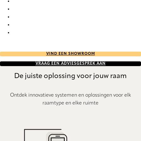
PVC 7603 Vertical Blind
PVC 7608 Vertical Blind
PVC 7609 Vertical Blind
PVC 7614 Vertical Blind
PVC 7616 Vertical Blind
VIND EEN SHOWROOM
VRAAG EEN ADVIESGESPREK AAN
De juiste oplossing voor jouw raam
Ontdek innovatieve systemen en oplossingen voor elk
raamtype en elke ruimte