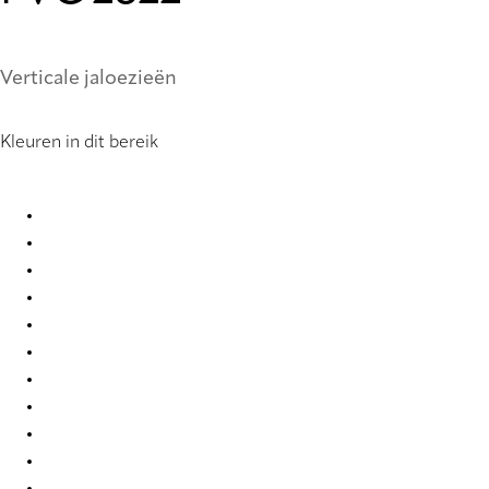
Verticale jaloezieën
Kleuren in dit bereik
PVC 0099 Vertical Blind
PVC 0104 Vertical Blind
PVC 0121 Vertical Blind
PVC 0221 Vertical Blind
PVC 0222 Vertical Blind
PVC 0250 Vertical Blind
PVC 0251 Vertical Blind
PVC 0259 Vertical Blind
PVC 0277 Vertical Blind
PVC 0279 Vertical Blind