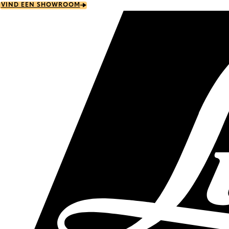
Skip
VIND EEN SHOWROOM
to
main
content