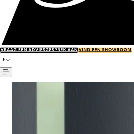
VRAAG EEN ADVIESGESPREK AAN
VIND EEN SHOWROOM
Menu
NL
Go to item 0