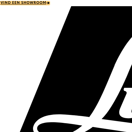
Skip
VIND EEN SHOWROOM
to
main
content