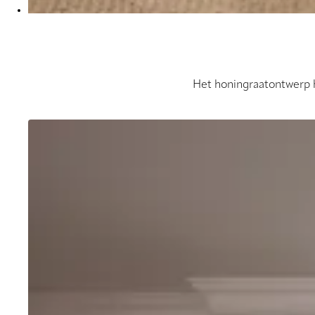
Het honingraatontwerp h