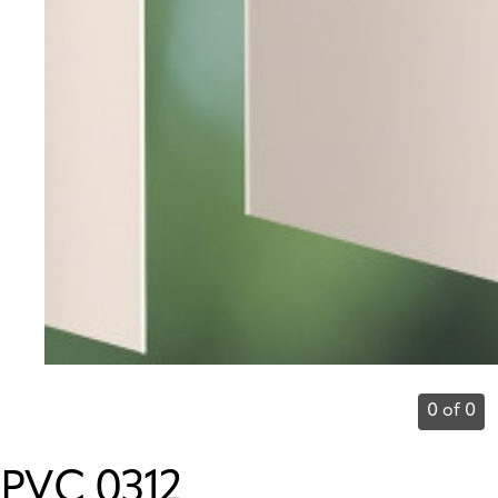
0 of 0
PVC 0312