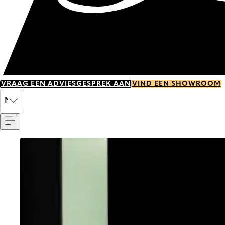
VRAAG EEN ADVIESGESPREK AAN
VIND EEN SHOWROOM
Menu
NL
Go to item 0