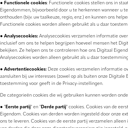
●
Functionele cookies
: Functionele cookies stellen ons in st
Eigendommen, bijvoorbeeld door u te herkennen wanneer u te
onthouden (bijv. uw taalkeuze, regio, enz.) en kunnen ons hel
Functionele cookies worden alleen gebruikt als u daar toestemm
●
Analysecookies:
Analysecookies verzamelen informatie over 
inclusief om ons te helpen begrijpen hoeveel mensen het Dig
bekijken. Ze helpen ons te controleren hoe ons Digitaal Eige
Analysecookies worden alleen gebruikt als u daar toestemming v
●
Advertentiecookies:
Deze cookies verzamelen informatie ove
aansluiten bij uw interesses (zowel op als buiten onze Digital
toestemming voor geeft in de Privacy-instellingen.
De categorieën cookies die wij gebruiken kunnen worden onder
● "
Eerste partij
" en "
Derde partij
" cookies. Cookies van de eers
Eigendom. Cookies van derden worden ingesteld door onze ex
ons te leveren. Cookies van de eerste partij verzamelen alleen