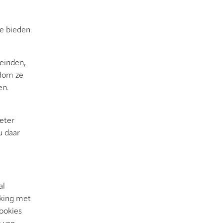
e bieden.
einden,
ndom ze
en.
eter
u daar
al
rking met
cookies