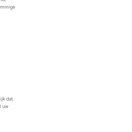
ikt
sommige
jk dat
t uw