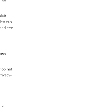
s van
luit.
den dus
mand een
 meer
r op het
rivacy-