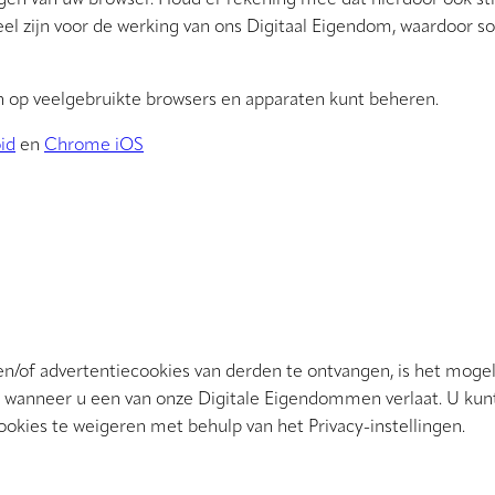
lingen van uw browser. Houd er rekening mee dat hierdoor ook str
el zijn voor de werking van ons Digitaal Eigendom, waardoor 
en op veelgebruikte browsers en apparaten kunt beheren.
id
en
Chrome iOS
/of advertentiecookies van derden te ontvangen, is het mogeli
n wanneer u een van onze Digitale Eigendommen verlaat. U kun
kies te weigeren met behulp van het Privacy-instellingen.