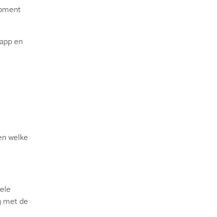
opment
 app en
en welke
nele
g met de