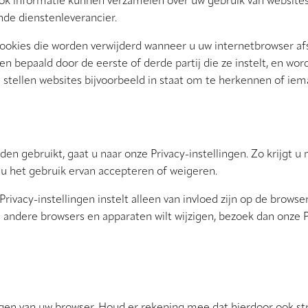
 ook informatie kunnen verzamelen over uw gebruik van website
de dienstenleverancier.
 cookies die worden verwijderd wanneer u uw internetbrowser afs
n bepaald door de eerste of derde partij die ze instelt, en wor
s stellen websites bijvoorbeeld in staat om te herkennen of ie
n gebruikt, gaat u naar onze Privacy-instellingen. Zo krijgt u
t u het gebruik ervan accepteren of weigeren.
ivacy-instellingen instelt alleen van invloed zijn op de browse
 andere browsers en apparaten wilt wijzigen, bezoek dan onze P