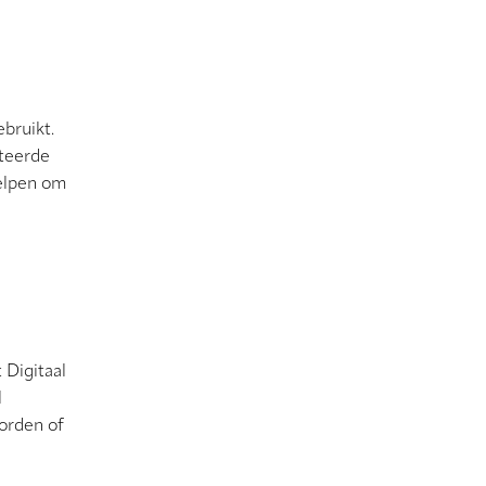
bruikt.
cteerde
helpen om
 Digitaal
l
orden of