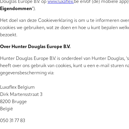
Douglas Europe B.V. op
www.luxaflex.
be en/of (de) mobiele app(s
Eigendommen
").
Het doel van deze Cookieverklaring is om u te informeren over
cookies we gebruiken, wat ze doen en hoe u kunt bepalen we
bezoekt.
Over Hunter Douglas Europe B.V.
Hunter Douglas Europe B.V. is onderdeel van Hunter Douglas, 's
heeft over ons gebruik van cookies, kunt u een e-mail sturen n
gegevensbescherming via:
Luxaflex Belgium
Dirk Martensstraat 3
8200 Brugge
België
050 31 77 83