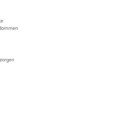
ke
gendommen
 zorgen