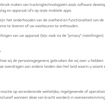
ebruik maken van trackingtechnologieën zoals software devel
slag en apparaat-id's op onze mobiele apps.
jn: het onderhouden van de snelheid en functionaliteit van de
ame te leveren of uw voorkeuren te onthouden.
ingen van uw apparaat (bijv. vaak via de "privacy"-instellingen).
s
 hoe wij de persoonsgegevens gebruiken die wij over u hebben
ze overdragen aan andere landen dan het land waarin u woont 
ls reactie op veranderende wettelijke, regelgevende of operatio
n (inclusief wanneer deze van kracht worden) in overeenstemmin