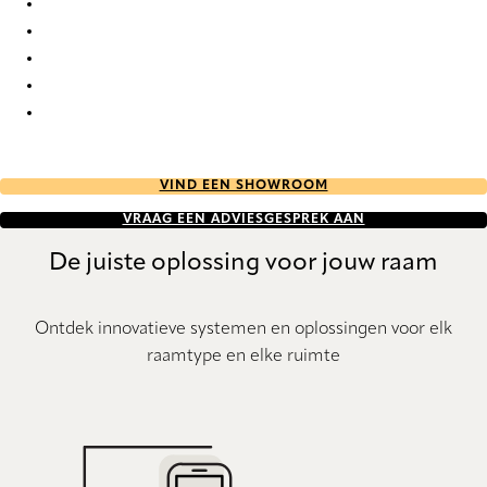
PVC 7603 Vertical Blind
PVC 7608 Vertical Blind
PVC 7609 Vertical Blind
PVC 7614 Vertical Blind
PVC 7616 Vertical Blind
VIND EEN SHOWROOM
VRAAG EEN ADVIESGESPREK AAN
De juiste oplossing voor jouw raam
Ontdek innovatieve systemen en oplossingen voor elk
raamtype en elke ruimte