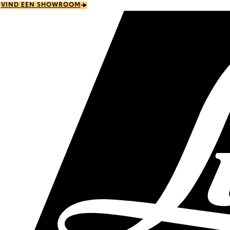
Skip
VIND EEN SHOWROOM
to
main
content