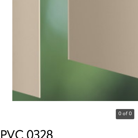
0 of 0
PVC 0328