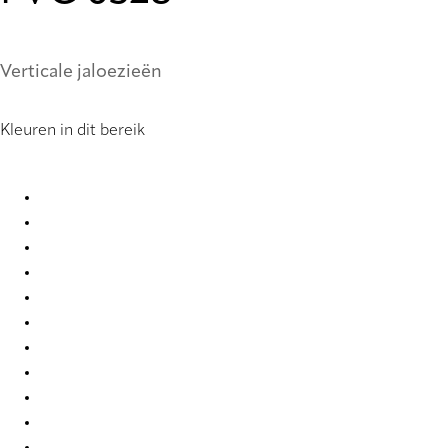
Verticale jaloezieën
Kleuren in dit bereik
PVC 0099 Vertical Blind
PVC 0104 Vertical Blind
PVC 0121 Vertical Blind
PVC 0221 Vertical Blind
PVC 0222 Vertical Blind
PVC 0250 Vertical Blind
PVC 0251 Vertical Blind
PVC 0259 Vertical Blind
PVC 0277 Vertical Blind
PVC 0279 Vertical Blind