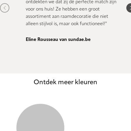
ontdekten we dat zij dé perfecte match zijn
verlief
Previous item
N
voor ons huis! Ze hebben een groot
assortiment aan raamdecoratie die niet
Enis, 
alleen stijlvol is, maar ook functioneel!"
Eline Rousseau van sundae.be
Ontdek meer kleuren