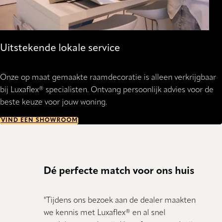
Uitstekende lokale service
Onze op maat gemaakte raamdecoratie is alleen verkrijgbaar
bij Luxaflex® specialisten. Ontvang persoonlijk advies voor de
beste keuze voor jouw woning.
VIND EEN SHOWROOM
Dé perfecte match voor ons huis
Hele
"Tijdens ons bezoek aan de dealer maakten
"Alles 
we kennis met Luxaflex® en al snel
super 