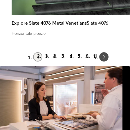
Explore Slate 4076 Metal Venetians
Slate 4076
Horizontale jaloezie
Prev
Next
1
2
3
4
5
11
…