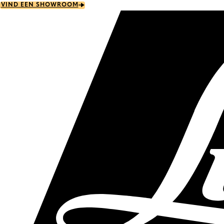
Skip
VIND EEN SHOWROOM
to
main
content