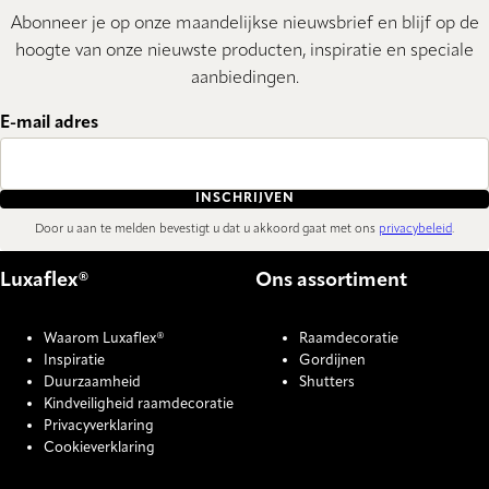
Abonneer je op onze maandelijkse nieuwsbrief en blijf op de
hoogte van onze nieuwste producten, inspiratie en speciale
aanbiedingen.
E-mail adres
INSCHRIJVEN
Door u aan te melden bevestigt u dat u akkoord gaat met ons
privacybeleid
.
Luxaflex®
Ons assortiment
Waarom Luxaflex®
Raamdecoratie
Inspiratie
Gordijnen
Duurzaamheid
Shutters
Kindveiligheid raamdecoratie
Privacyverklaring
Cookieverklaring