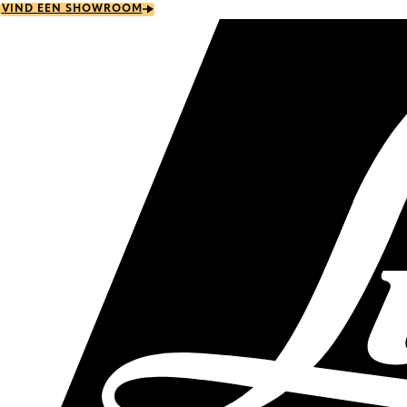
Skip
VIND EEN SHOWROOM
to
main
content