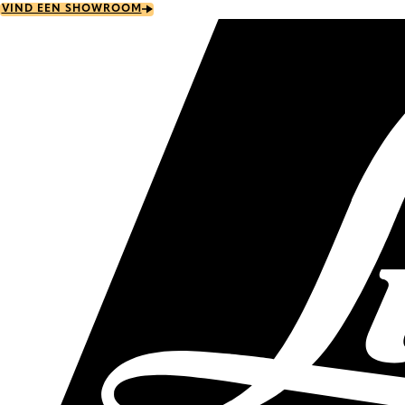
Skip
VIND EEN SHOWROOM
to
main
content