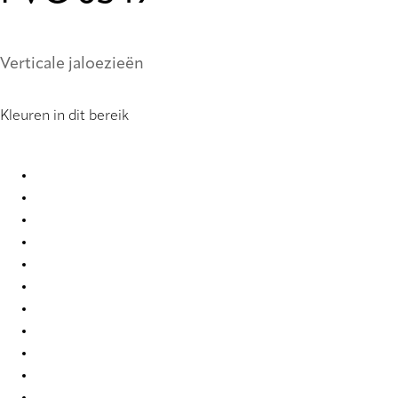
Verticale jaloezieën
Kleuren in dit bereik
PVC 0099 Vertical Blind
PVC 0104 Vertical Blind
PVC 0121 Vertical Blind
PVC 0221 Vertical Blind
PVC 0222 Vertical Blind
PVC 0250 Vertical Blind
PVC 0251 Vertical Blind
PVC 0259 Vertical Blind
PVC 0277 Vertical Blind
PVC 0279 Vertical Blind