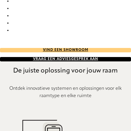
PVC 7603 Vertical Blind
PVC 7608 Vertical Blind
PVC 7609 Vertical Blind
PVC 7614 Vertical Blind
PVC 7616 Vertical Blind
VIND EEN SHOWROOM
VRAAG EEN ADVIESGESPREK AAN
De juiste oplossing voor jouw raam
Ontdek innovatieve systemen en oplossingen voor elk
raamtype en elke ruimte