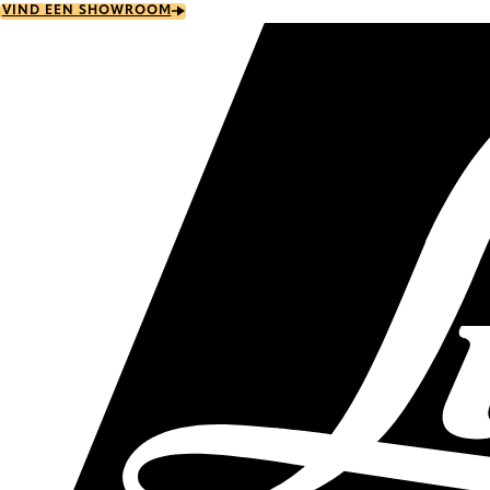
Skip
VIND EEN SHOWROOM
to
main
content