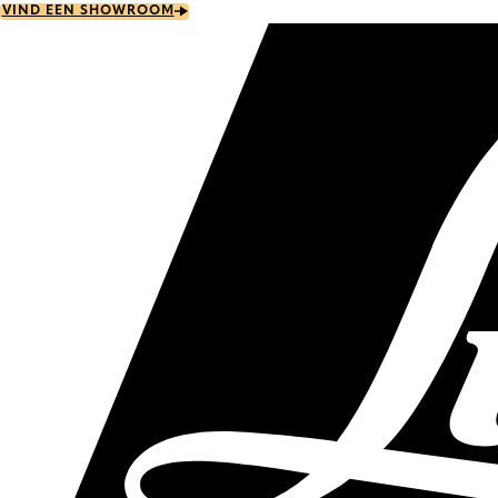
Skip
VIND EEN SHOWROOM
to
main
content