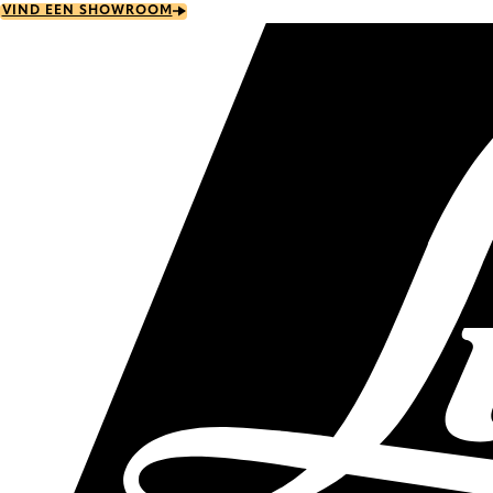
Skip
VIND EEN SHOWROOM
to
main
content