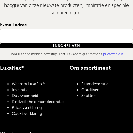
hoogte van onze nieuwste producten, inspiratie en speciale
aanbiedingen.
E-mail adres
INSCHRIJVEN
Door u aan te melden bevestigt u dat u akkoord gaat met ons
privacybeleid
.
Luxaflex®
Ons assortiment
Waarom Luxaflex®
Raamdecoratie
Inspiratie
Gordijnen
Duurzaamheid
Shutters
Kindveiligheid raamdecoratie
Privacyverklaring
Cookieverklaring