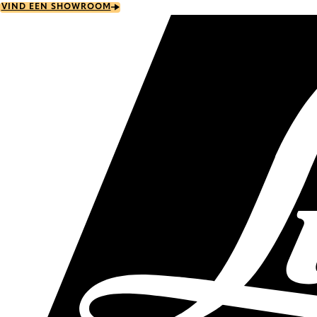
Skip
VIND EEN SHOWROOM
to
main
content