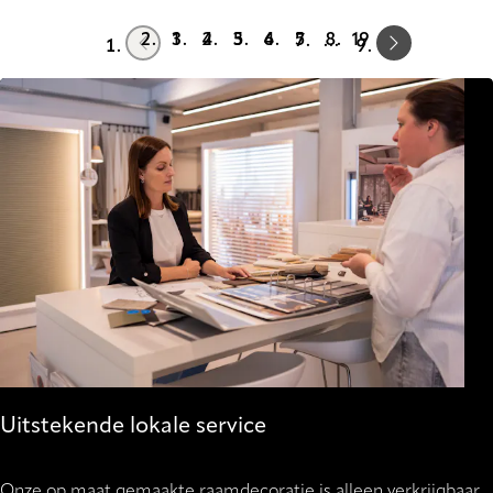
Prev
Next
1
2
3
4
5
19
…
Uitstekende lokale service
Onze op maat gemaakte raamdecoratie is alleen verkrijgbaar