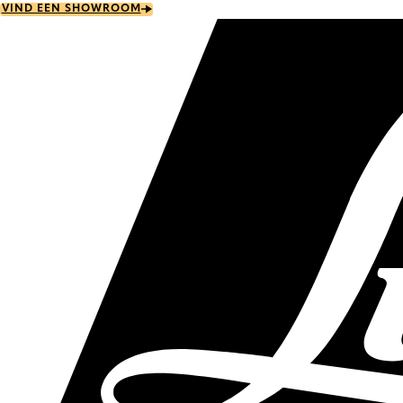
Skip
VIND EEN SHOWROOM
to
main
content