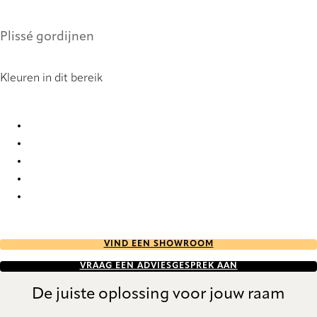
Plissé gordijnen
Kleuren in dit bereik
Arles Re-Life 1932 Pleated Blind
Arles Re-Life 1933 Pleated Blind
Arles Re-Life 1934 Pleated Blind
Arles Re-Life 1935 Pleated Blind
Arles Re-Life 1936 Pleated Blind
VIND EEN SHOWROOM
VRAAG EEN ADVIESGESPREK AAN
De juiste oplossing voor jouw raam