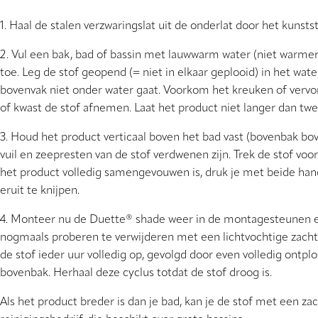
1. Haal de stalen verzwaringslat uit de onderlat door het kunsts
2. Vul een bak, bad of bassin met lauwwarm water (niet warme
toe. Leg de stof geopend (= niet in elkaar geplooid) in het wat
bovenvak niet onder water gaat. Voorkom het kreuken of vervor
of kwast de stof afnemen. Laat het product niet langer dan twee
3. Houd het product verticaal boven het bad vast (bovenbak bov
vuil en zeepresten van de stof verdwenen zijn. Trek de stof voo
het product volledig samengevouwen is, druk je met beide ha
eruit te knijpen.
4. Monteer nu de Duette® shade weer in de montagesteunen en l
nogmaals proberen te verwijderen met een lichtvochtige zacht
de stof ieder uur volledig op, gevolgd door even volledig ontp
bovenbak. Herhaal deze cyclus totdat de stof droog is.
Als het product breder is dan je bad, kan je de stof met een z