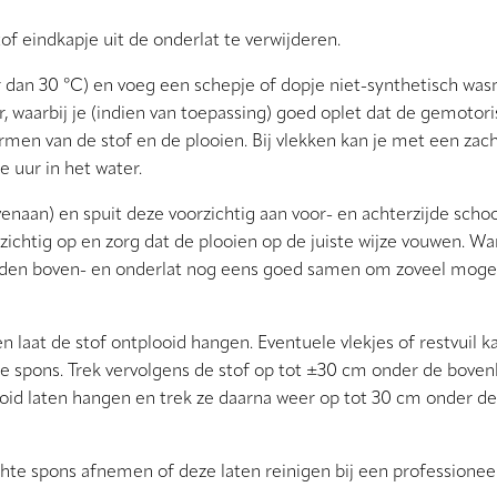
tof eindkapje uit de onderlat te verwijderen.
r dan 30 °C) en voeg een schepje of dopje niet-synthetisch wa
er, waarbij je (indien van toepassing) goed oplet dat de gemotor
men van de stof en de plooien. Bij vlekken kan je met een zac
 uur in het water.
enaan) en spuit deze voorzichtig aan voor- en achterzijde scho
rzichtig op en zorg dat de plooien op de juiste wijze vouwen. W
nden boven- en onderlat nog eens goed samen om zoveel mogel
aat de stof ontplooid hangen. Eventuele vlekjes of restvuil ka
e spons. Trek vervolgens de stof op tot ±30 cm onder de boven
looid laten hangen en trek ze daarna weer op tot 30 cm onder de
achte spons afnemen of deze laten reinigen bij een professionee