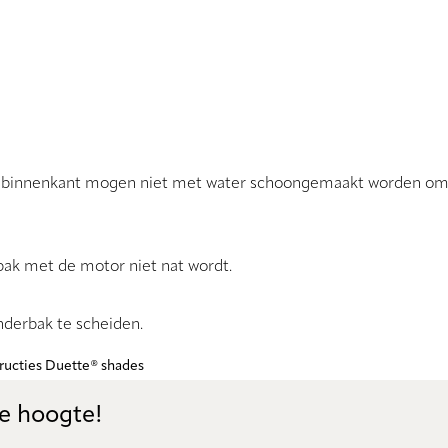
of binnenkant mogen niet met water schoongemaakt worden o
bak met de motor niet nat wordt.
nderbak te scheiden.
tructies Duette® shades
de hoogte!