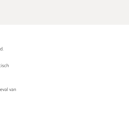
d.
tisch
eval van