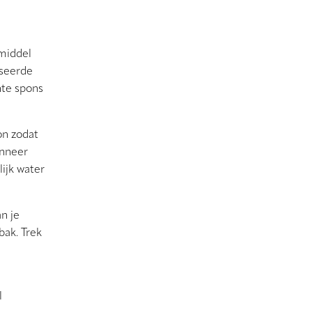
smiddel
iseerde
hte spons
on zodat
anneer
ijk water
n je
bak. Trek
l