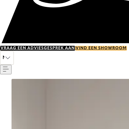
VRAAG EEN ADVIESGESPREK AAN
VIND EEN SHOWROOM
Menu
NL
Go to item 0