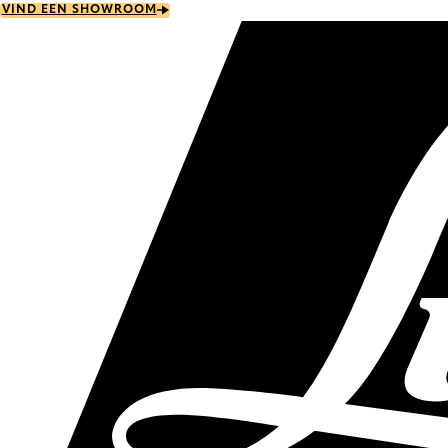
Skip
VIND EEN SHOWROOM
to
main
content