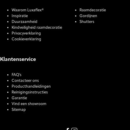
Waarom Luxaflex®
Raamdecoratie
Inspiratie
Gordijnen
Duurzaamheid
Shutters
Kindveiligheid raamdecoratie
Privacyverklaring
Cookieverklaring
Klantenservice
FAQ's
Contacteer ons
Producthandleidingen
Reinigingsinstructies
Garantie
Vind een showroom
Sitemap
COOKIE SETTINGS
Link missing Display text from
Link missing Display text f