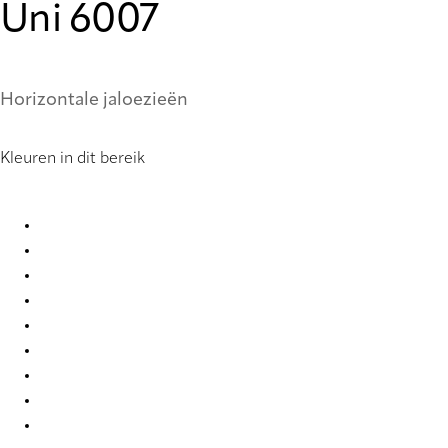
Uni 6007
Horizontale jaloezieën
Kleuren in dit bereik
Uni 0858 Metal Venetians
Uni 0877 Metal Venetians
Uni 0878 Metal Venetians
Uni 0903 Metal Venetians
Uni 0910 Metal Venetians
Uni 2007 Metal Venetians
Uni 2019 Metal Venetians
Uni 2054 Metal Venetians
Uni 2326 Metal Venetians