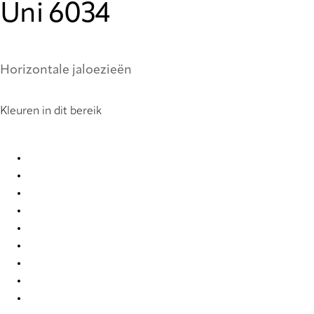
Uni 6034
Horizontale jaloezieën
Kleuren in dit bereik
Uni 0858 Metal Venetians
Uni 0877 Metal Venetians
Uni 0878 Metal Venetians
Uni 0903 Metal Venetians
Uni 0910 Metal Venetians
Uni 2007 Metal Venetians
Uni 2019 Metal Venetians
Uni 2054 Metal Venetians
Uni 2326 Metal Venetians