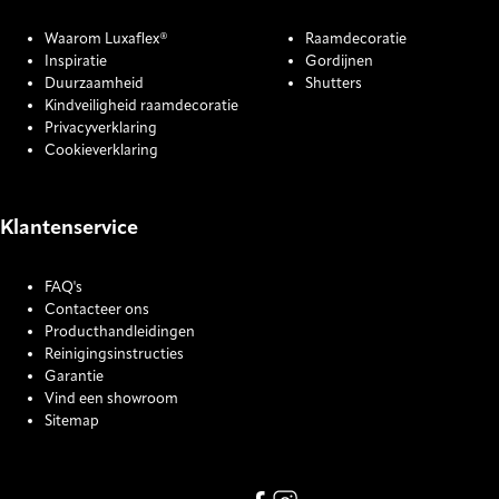
Waarom Luxaflex®
Raamdecoratie
Inspiratie
Gordijnen
Duurzaamheid
Shutters
Kindveiligheid raamdecoratie
Privacyverklaring
Cookieverklaring
Klantenservice
FAQ's
Contacteer ons
Producthandleidingen
Reinigingsinstructies
Garantie
Vind een showroom
Sitemap
COOKIE SETTINGS
Link missing Display text from
Link missing Display text f