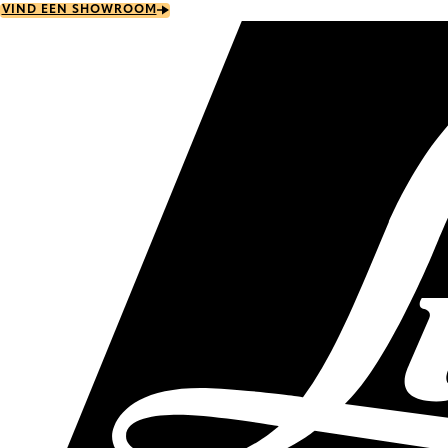
Skip
VIND EEN SHOWROOM
to
main
content