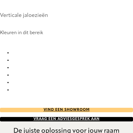
Verticale jaloezieën
Kleuren in dit bereik
Santos 1 9094 Vertical Blind
Santos 1 9095 Vertical Blind
Santos 1 9096 Vertical Blind
Santos 1 9097 Vertical Blind
Santos 1 9098 Vertical Blind
Santos 1 9099 Vertical Blind
VIND EEN SHOWROOM
VRAAG EEN ADVIESGESPREK AAN
De juiste oplossing voor jouw raam