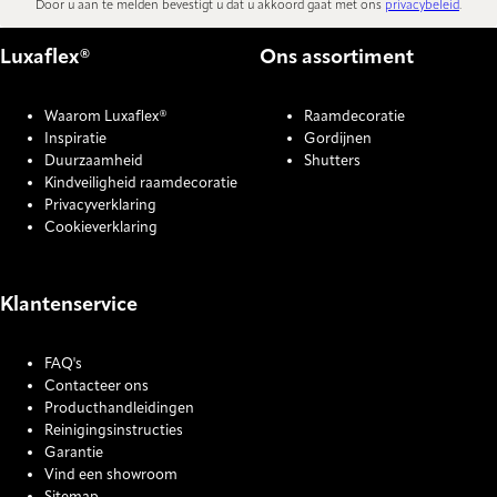
Door u aan te melden bevestigt u dat u akkoord gaat met ons
privacybeleid
.
Luxaflex®
Ons assortiment
Waarom Luxaflex®
Raamdecoratie
Inspiratie
Gordijnen
Duurzaamheid
Shutters
Kindveiligheid raamdecoratie
Privacyverklaring
Cookieverklaring
Klantenservice
FAQ's
Contacteer ons
Producthandleidingen
Reinigingsinstructies
Garantie
Vind een showroom