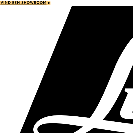
Skip
VIND EEN SHOWROOM
to
main
content