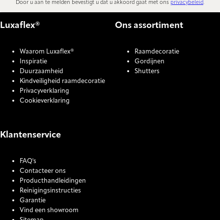
Door u aan te melden bevestigt u dat u akkoord gaat met ons
privacybeleid
.
Luxaflex®
Ons assortiment
Waarom Luxaflex®
Raamdecoratie
Inspiratie
Gordijnen
Duurzaamheid
Shutters
Kindveiligheid raamdecoratie
Privacyverklaring
Cookieverklaring
Klantenservice
FAQ's
Contacteer ons
Producthandleidingen
Reinigingsinstructies
Garantie
Vind een showroom