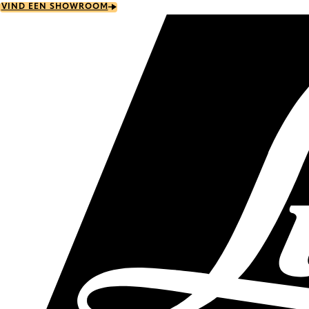
Skip
VIND EEN SHOWROOM
to
main
content