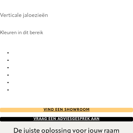
Verticale jaloezieën
Kleuren in dit bereik
Santos 1 9094 Vertical Blind
Santos 1 9095 Vertical Blind
Santos 1 9096 Vertical Blind
Santos 1 9097 Vertical Blind
Santos 1 9098 Vertical Blind
Santos 1 9099 Vertical Blind
VIND EEN SHOWROOM
VRAAG EEN ADVIESGESPREK AAN
De juiste oplossing voor jouw raam