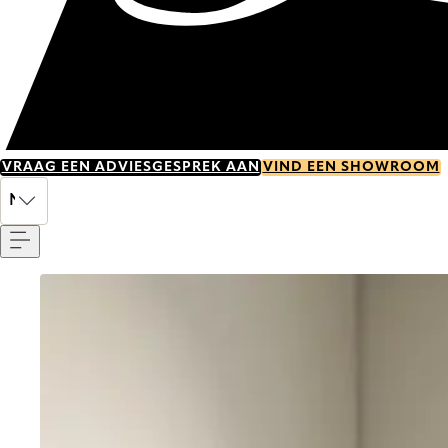
VRAAG EEN ADVIESGESPREK AAN
VIND EEN SHOWROOM
Menu
NL
Go to item 0