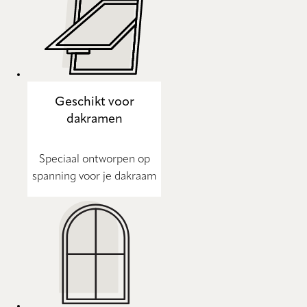
Geschikt voor
dakramen
Speciaal ontworpen op
spanning voor je dakraam