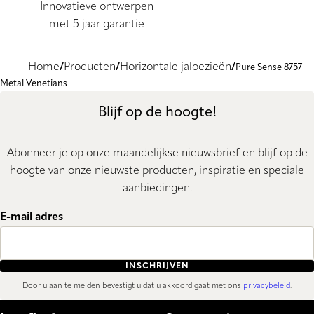
Innovatieve ontwerpen
met 5 jaar garantie
Home
Producten
Horizontale jaloezieën
Pure Sense 8757
Metal Venetians
Blijf op de hoogte!
Abonneer je op onze maandelijkse nieuwsbrief en blijf op de
hoogte van onze nieuwste producten, inspiratie en speciale
aanbiedingen.
E-mail adres
INSCHRIJVEN
Door u aan te melden bevestigt u dat u akkoord gaat met ons
privacybeleid
.