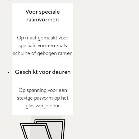
Voor speciale
raamvormen
Op maat gemaakt voor
speciale vormen zoals
schuine of gebogen ramen
Geschikt voor deuren
Op spanning voor een
stevige pasvorm op het
glas van je deur