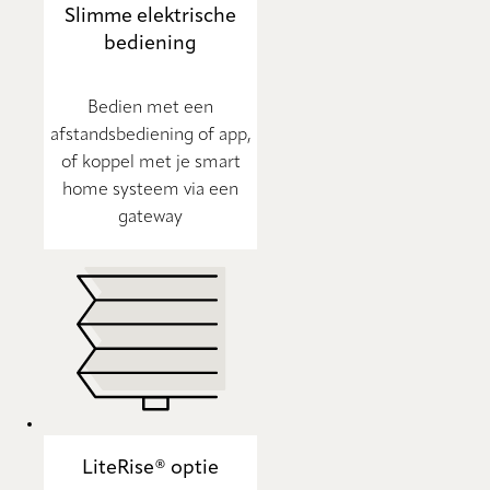
Slimme elektrische
bediening
Bedien met een
afstandsbediening of app,
of koppel met je smart
home systeem via een
gateway
LiteRise® optie