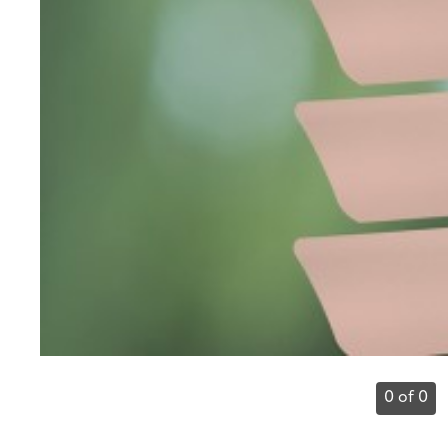
0 of 0