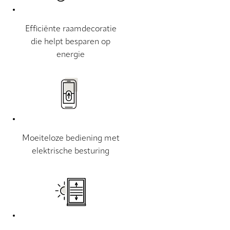
Efficiënte raamdecoratie
die helpt besparen op
energie
Moeiteloze bediening met
elektrische besturing