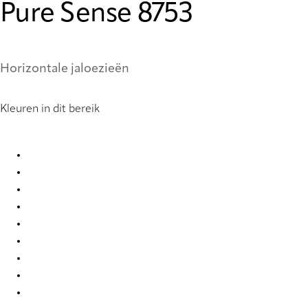
Pure Sense 8753
Horizontale jaloezieën
Kleuren in dit bereik
Pure Sense 0850 Metal Venetians
Pure Sense 0851 Metal Venetians
Pure Sense 0852 Metal Venetians
Pure Sense 0886 Metal Venetians
Pure Sense 0900 Metal Venetians
Pure Sense 0905 Metal Venetians
Pure Sense 0907 Metal Venetians
Pure Sense 0908 Metal Venetians
Pure Sense 0917 Metal Venetians