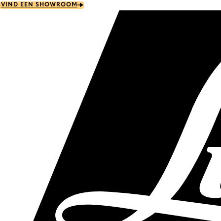
Skip
VIND EEN SHOWROOM
to
main
content