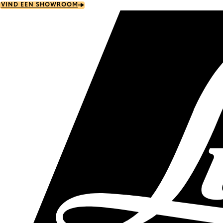
Skip
VIND EEN SHOWROOM
to
main
content