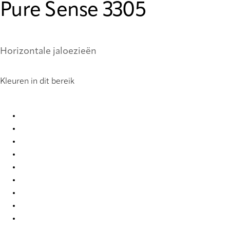
Pure Sense 3305
Horizontale jaloezieën
Kleuren in dit bereik
Pure Sense 0850 Metal Venetians
Pure Sense 0851 Metal Venetians
Pure Sense 0852 Metal Venetians
Pure Sense 0886 Metal Venetians
Pure Sense 0900 Metal Venetians
Pure Sense 0905 Metal Venetians
Pure Sense 0907 Metal Venetians
Pure Sense 0908 Metal Venetians
Pure Sense 0917 Metal Venetians