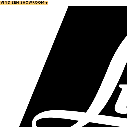
Skip
VIND EEN SHOWROOM
to
main
content