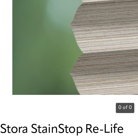
0 of 0
Stora StainStop Re-Life