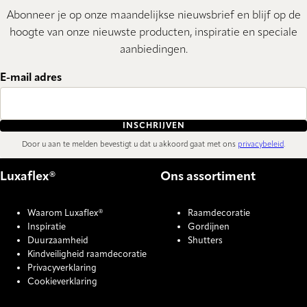
Abonneer je op onze maandelijkse nieuwsbrief en blijf op de
hoogte van onze nieuwste producten, inspiratie en speciale
aanbiedingen.
E-mail adres
INSCHRIJVEN
Door u aan te melden bevestigt u dat u akkoord gaat met ons
privacybeleid
.
Luxaflex®
Ons assortiment
Waarom Luxaflex®
Raamdecoratie
Inspiratie
Gordijnen
Duurzaamheid
Shutters
Kindveiligheid raamdecoratie
Privacyverklaring
Cookieverklaring