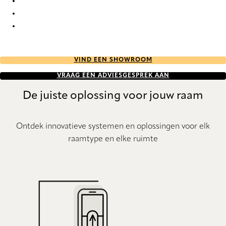
Stora StainStop Re-Life 1911 Pleated Blind
Stora StainStop Re-Life 1912 Pleated Blind
Stora StainStop Re-Life 1913 Pleated Blind
VIND EEN SHOWROOM
VRAAG EEN ADVIESGESPREK AAN
De juiste oplossing voor jouw raam
Ontdek innovatieve systemen en oplossingen voor elk
raamtype en elke ruimte