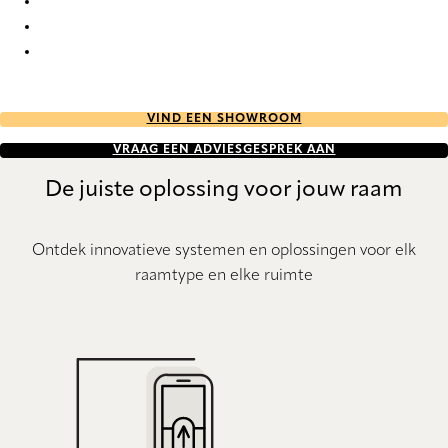
Stora StainStop Re-Life 1911 Pleated Blind
Stora StainStop Re-Life 1912 Pleated Blind
Stora StainStop Re-Life 1913 Pleated Blind
VIND EEN SHOWROOM
VRAAG EEN ADVIESGESPREK AAN
De juiste oplossing voor jouw raam
Ontdek innovatieve systemen en oplossingen voor elk
raamtype en elke ruimte