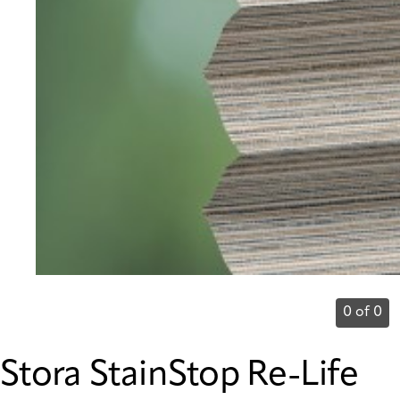
0 of 0
Stora StainStop Re-Life