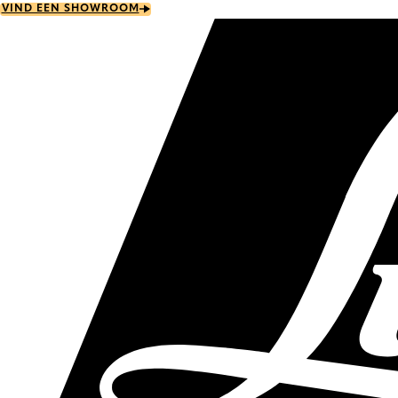
Skip
VIND EEN SHOWROOM
to
main
content