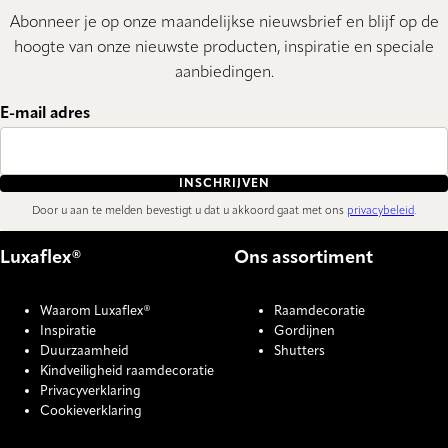
Abonneer je op onze maandelijkse nieuwsbrief en blijf op de
hoogte van onze nieuwste producten, inspiratie en speciale
aanbiedingen.
E-mail adres
INSCHRIJVEN
Door u aan te melden bevestigt u dat u akkoord gaat met ons
privacybeleid
.
Luxaflex®
Ons assortiment
Waarom Luxaflex®
Raamdecoratie
Inspiratie
Gordijnen
Duurzaamheid
Shutters
Kindveiligheid raamdecoratie
Privacyverklaring
Cookieverklaring