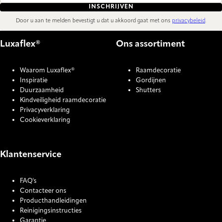
INSCHRIJVEN
Door u aan te melden bevestigt u dat u akkoord gaat met ons
privacybeleid
.
Luxaflex®
Ons assortiment
Waarom Luxaflex®
Raamdecoratie
Inspiratie
Gordijnen
Duurzaamheid
Shutters
Kindveiligheid raamdecoratie
Privacyverklaring
Cookieverklaring
Klantenservice
FAQ's
Contacteer ons
Producthandleidingen
Reinigingsinstructies
Garantie