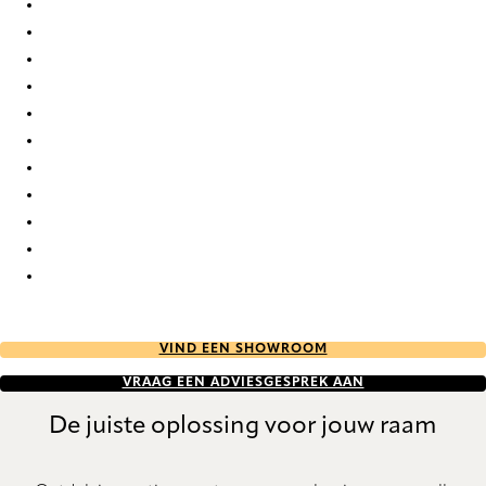
Orléans Re-Life 0088 Roman Blind
Orléans Re-Life 0089 Roman Blind
Orléans Re-Life 0090 Roman Blind
Orléans Re-Life 0091 Roman Blind
Orléans Re-Life 0092 Roman Blind
Orléans Re-Life 0093 Roman Blind
Orléans Re-Life 0094 Roman Blind
Orléans Re-Life 0095 Roman Blind
Orléans Re-Life 0096 Roman Blind
Orléans Re-Life 0097 Roman Blind
Orléans Re-Life 0098 Roman Blind
VIND EEN SHOWROOM
VRAAG EEN ADVIESGESPREK AAN
De juiste oplossing voor jouw raam