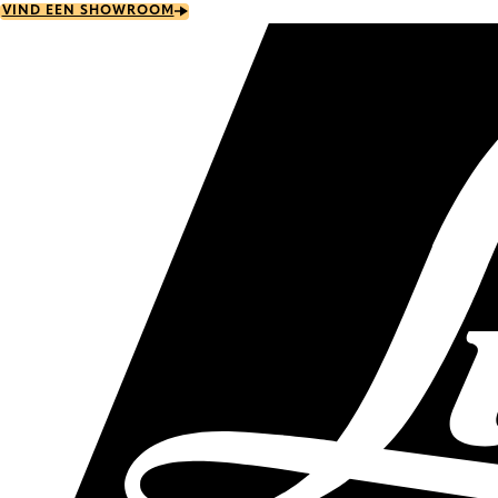
Skip
VIND EEN SHOWROOM
to
main
content