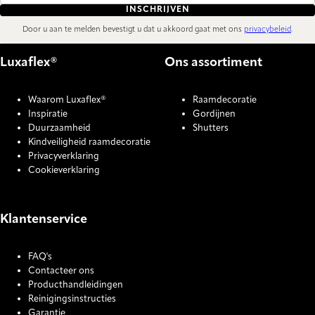
INSCHRIJVEN
Door u aan te melden bevestigt u dat u akkoord gaat met ons
privacybeleid
.
Luxaflex®
Ons assortiment
Waarom Luxaflex®
Raamdecoratie
Inspiratie
Gordijnen
Duurzaamheid
Shutters
Kindveiligheid raamdecoratie
Privacyverklaring
Cookieverklaring
Klantenservice
FAQ's
Contacteer ons
Producthandleidingen
Reinigingsinstructies
Garantie