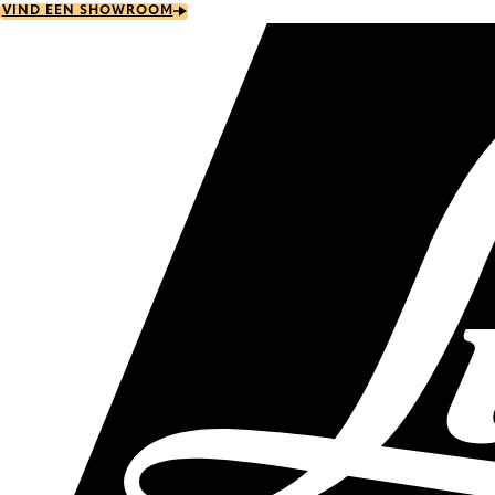
Skip
VIND EEN SHOWROOM
to
main
content