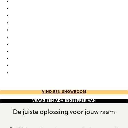
Orléans Re-Life 0088 Roman Blind
Orléans Re-Life 0089 Roman Blind
Orléans Re-Life 0090 Roman Blind
Orléans Re-Life 0091 Roman Blind
Orléans Re-Life 0092 Roman Blind
Orléans Re-Life 0093 Roman Blind
Orléans Re-Life 0094 Roman Blind
Orléans Re-Life 0095 Roman Blind
Orléans Re-Life 0096 Roman Blind
Orléans Re-Life 0097 Roman Blind
Orléans Re-Life 0098 Roman Blind
VIND EEN SHOWROOM
VRAAG EEN ADVIESGESPREK AAN
De juiste oplossing voor jouw raam