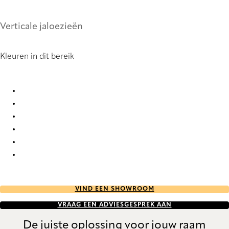
Verticale jaloezieën
Kleuren in dit bereik
Natté 10 2938 Vertical Blind
Natté 10 2939 Vertical Blind
Natté 10 2941 Vertical Blind
Natté 10 2943 Vertical Blind
Natté 10 2953 Vertical Blind
Natté 10% 2937 Vertical Blind
VIND EEN SHOWROOM
VRAAG EEN ADVIESGESPREK AAN
De juiste oplossing voor jouw raam