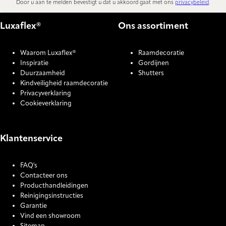
Door u aan te melden bevestigt u dat u akkoord gaat met ons
privacybeleid
.
Luxaflex®
Ons assortiment
Waarom Luxaflex®
Raamdecoratie
Inspiratie
Gordijnen
Duurzaamheid
Shutters
Kindveiligheid raamdecoratie
Privacyverklaring
Cookieverklaring
Klantenservice
FAQ's
Contacteer ons
Producthandleidingen
Reinigingsinstructies
Garantie
Vind een showroom