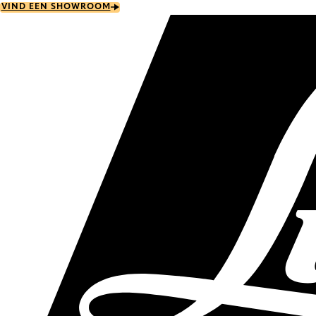
Skip
VIND EEN SHOWROOM
to
main
content