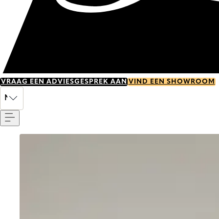
VRAAG EEN ADVIESGESPREK AAN
VIND EEN SHOWROOM
Menu
NL
Go to item 0