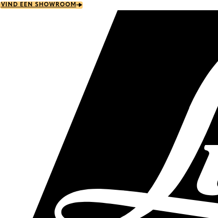
Skip
VIND EEN SHOWROOM
to
main
content