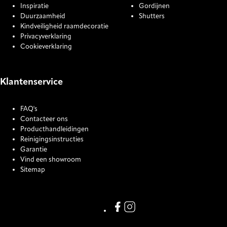
Inspiratie
Gordijnen
Duurzaamheid
Shutters
Kindveiligheid raamdecoratie
Privacyverklaring
Cookieverklaring
Klantenservice
FAQ's
Contacteer ons
Producthandleidingen
Reinigingsinstructies
Garantie
Vind een showroom
Sitemap
COOKIE SETTINGS
Link missing Display text from
Link missing Display text f