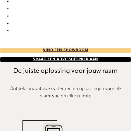
Forever Re-Life 9816 Roman Blind
Forever Re-Life 9817 Roman Blind
Forever Re-Life 9818 Roman Blind
Forever Re-Life 9819 Roman Blind
Forever Re-Life 9820 Roman Blind
VIND EEN SHOWROOM
VRAAG EEN ADVIESGESPREK AAN
De juiste oplossing voor jouw raam
Ontdek innovatieve systemen en oplossingen voor elk
raamtype en elke ruimte