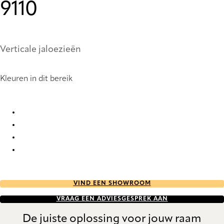
9110
Verticale jaloezieën
Kleuren in dit bereik
Brescia Re-Life StainStop 2794 Vertical Blind
Brescia Re-Life StainStop 2795 Vertical Blind
Brescia Re-Life StainStop 9110 Vertical Blind
Brescia Re-Life StainStop 9111 Vertical Blind
VIND EEN SHOWROOM
VRAAG EEN ADVIESGESPREK AAN
De juiste oplossing voor jouw raam