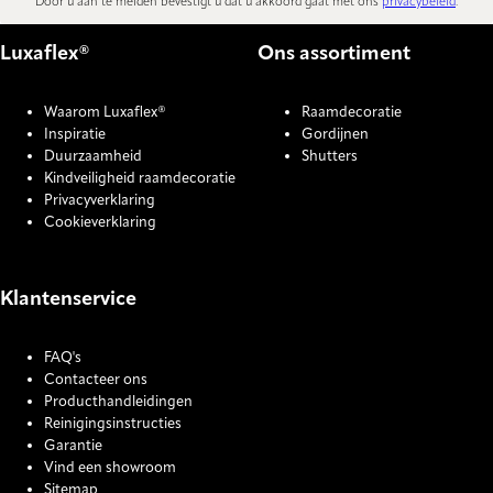
Door u aan te melden bevestigt u dat u akkoord gaat met ons
privacybeleid
.
Luxaflex®
Ons assortiment
Waarom Luxaflex®
Raamdecoratie
Inspiratie
Gordijnen
Duurzaamheid
Shutters
Kindveiligheid raamdecoratie
Privacyverklaring
Cookieverklaring
Klantenservice
FAQ's
Contacteer ons
Producthandleidingen
Reinigingsinstructies
Garantie
Vind een showroom
Sitemap