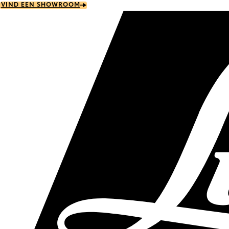
Skip
VIND EEN SHOWROOM
to
main
content