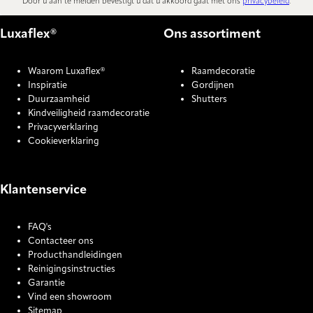
Door u aan te melden bevestigt u dat u akkoord gaat met ons
privacybeleid
.
Luxaflex®
Ons assortiment
Waarom Luxaflex®
Raamdecoratie
Inspiratie
Gordijnen
Duurzaamheid
Shutters
Kindveiligheid raamdecoratie
Privacyverklaring
Cookieverklaring
Klantenservice
FAQ's
Contacteer ons
Producthandleidingen
Reinigingsinstructies
Garantie
Vind een showroom
Sitemap