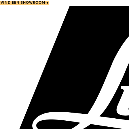
Skip
VIND EEN SHOWROOM
to
main
content