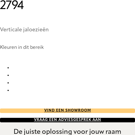
2794
Verticale jaloezieën
Kleuren in dit bereik
Brescia Re-Life StainStop 2794 Vertical Blind
Brescia Re-Life StainStop 2795 Vertical Blind
Brescia Re-Life StainStop 9110 Vertical Blind
Brescia Re-Life StainStop 9111 Vertical Blind
VIND EEN SHOWROOM
VRAAG EEN ADVIESGESPREK AAN
De juiste oplossing voor jouw raam