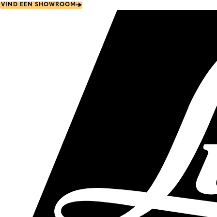
Skip
VIND EEN SHOWROOM
to
main
content