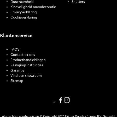
Duurzaamheid
Shutters
Kindveiligheid raamdecoratie
Privacyverklaring
Cookieverklaring
Klantenservice
FAQ's
Contacteer ons
Producthandleidingen
Reinigingsinstructies
Garantie
Vind een showroom
Sitemap
COOKIE SETTINGS
Link missing Display text from
Link missing Display text f
Alle rechten voorbehouden © Copyright 2026 Hunter Douglas Europe B.V. Gemaakt