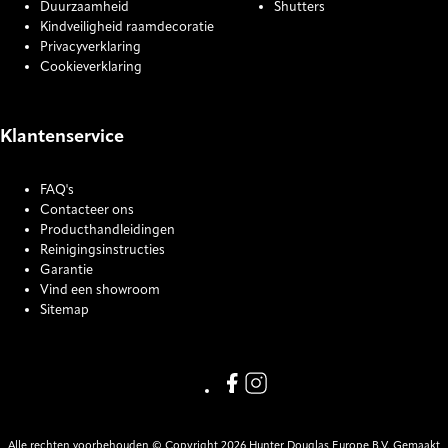
Duurzaamheid
Shutters
Kindveiligheid raamdecoratie
Privacyverklaring
Cookieverklaring
Klantenservice
FAQ's
Contacteer ons
Producthandleidingen
Reinigingsinstructies
Garantie
Vind een showroom
Sitemap
COOKIE SETTINGS
Link missing Display text from
Link missing Display text f
Alle rechten voorbehouden © Copyright 2026 Hunter Douglas Europe B.V. Gemaakt