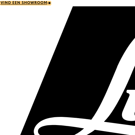
Skip
VIND EEN SHOWROOM
to
main
content