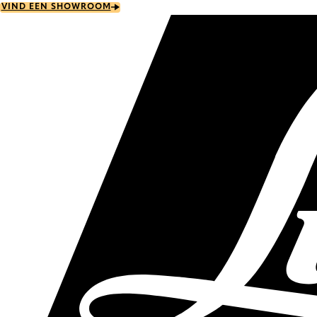
Skip
VIND EEN SHOWROOM
to
main
content