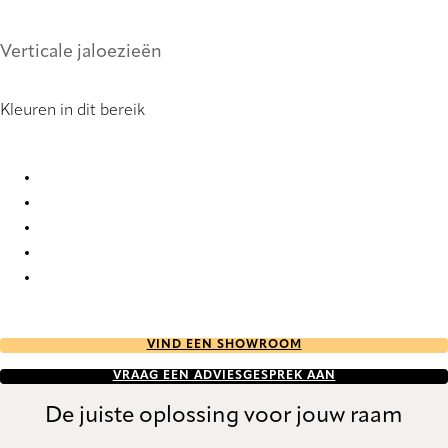
Verticale jaloezieën
Kleuren in dit bereik
Bonsai RD 2925 Vertical Blind
Bonsai RD 2926 Vertical Blind
Bonsai RD 2927 Vertical Blind
Bonsai RD 2928 Vertical Blind
Bonsai RD 2929 Vertical Blind
VIND EEN SHOWROOM
VRAAG EEN ADVIESGESPREK AAN
De juiste oplossing voor jouw raam