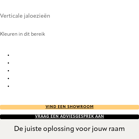
Verticale jaloezieën
Kleuren in dit bereik
Bonsai RD 2925 Vertical Blind
Bonsai RD 2926 Vertical Blind
Bonsai RD 2927 Vertical Blind
Bonsai RD 2928 Vertical Blind
Bonsai RD 2929 Vertical Blind
VIND EEN SHOWROOM
VRAAG EEN ADVIESGESPREK AAN
De juiste oplossing voor jouw raam