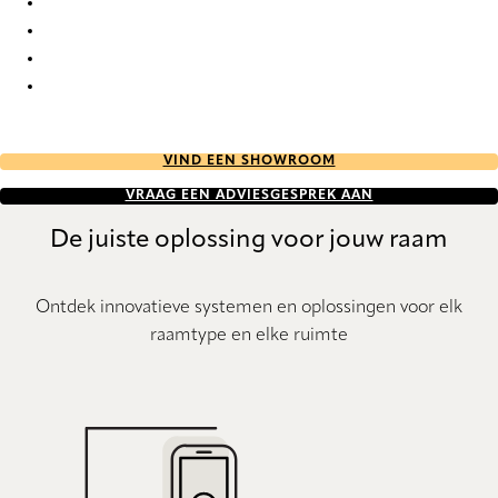
Versailles 0043 Curtains
Versailles 0044 Curtains
Versailles 0045 Curtains
Versailles 0046 Curtains
VIND EEN SHOWROOM
VRAAG EEN ADVIESGESPREK AAN
De juiste oplossing voor jouw raam
Ontdek innovatieve systemen en oplossingen voor elk
raamtype en elke ruimte