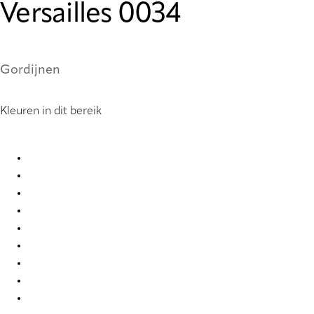
Versailles 0034
Gordijnen
Kleuren in dit bereik
Versailles 0034 Curtains
Versailles 0035 Curtains
Versailles 0036 Curtains
Versailles 0037 Curtains
Versailles 0038 Curtains
Versailles 0039 Curtains
Versailles 0040 Curtains
Versailles 0041 Curtains
Versailles 0042 Curtains