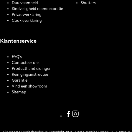
Duurzaamheid
Shutters
Kindveiligheid raamdecoratie
Privacyverklaring
Cookieverklaring
Klantenservice
FAQ's
Contacteer ons
Producthandleidingen
Reinigingsinstructies
Garantie
Vind een showroom
Sitemap
COOKIE SETTINGS
Link missing Display text from
Link missing Display text f