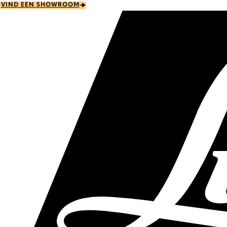
Skip
VIND EEN SHOWROOM
to
main
content