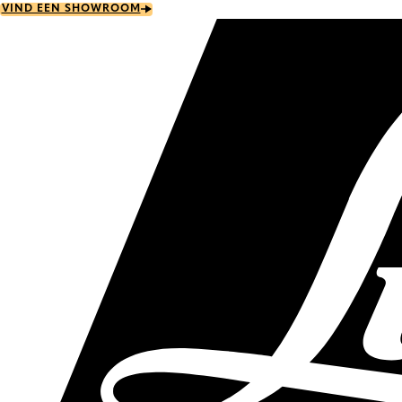
Skip
VIND EEN SHOWROOM
to
main
content