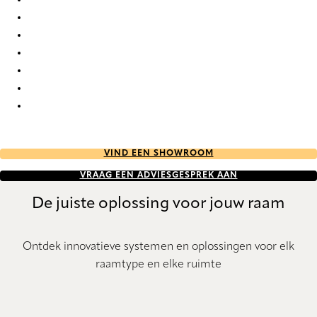
Unik Re-Life duo tone 2786 Duette
Unik Re-Life duo tone 2787 Duette
Unik Re-Life duo tone 2788 Duette
Unik Re-Life duo tone 2789 Duette
Unik Re-Life duo tone 2790 Duette
Unik Re-Life duo tone 2791 Duette
Unik Re-Life duo tone 2792 Duette
VIND EEN SHOWROOM
VRAAG EEN ADVIESGESPREK AAN
De juiste oplossing voor jouw raam
Ontdek innovatieve systemen en oplossingen voor elk
raamtype en elke ruimte