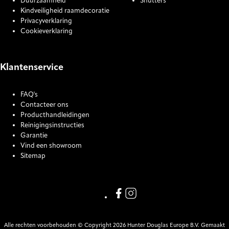
Duurzaamheid
Shutters
Kindveiligheid raamdecoratie
Privacyverklaring
Cookieverklaring
Klantenservice
FAQ's
Contacteer ons
Producthandleidingen
Reinigingsinstructies
Garantie
Vind een showroom
Sitemap
COOKIE SETTINGS
Link missing Display text from
Link missing Display text f
Alle rechten voorbehouden © Copyright 2026 Hunter Douglas Europe B.V. Gemaakt