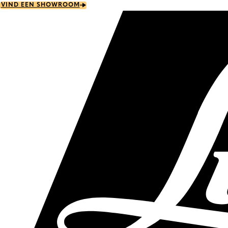
Skip
VIND EEN SHOWROOM
to
main
content