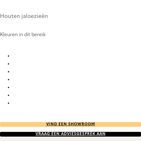
Houten jaloezieën
Kleuren in dit bereik
Structures 8373 Wood Venetians
Structures 8375 Wood Venetians
Structures 8379 Wood Venetians
Structures 8381 Wood Venetians
Structures 8387 Wood Venetians
Structures 8400 Wood Venetians
Structures 8408 Wood Venetians
VIND EEN SHOWROOM
VRAAG EEN ADVIESGESPREK AAN