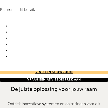
Kleuren in dit bereik
Strasbourg 2146 Duo roller blinds
Strasbourg 2147 Duo roller blinds
Strasbourg 2148 Duo roller blinds
Strasbourg 2149 Duo roller blinds
Strasbourg 2150 Duo roller blinds
Strasbourg 2154 Duo roller blinds
VIND EEN SHOWROOM
VRAAG EEN ADVIESGESPREK AAN
De juiste oplossing voor jouw raam
Ontdek innovatieve systemen en oplossingen voor elk