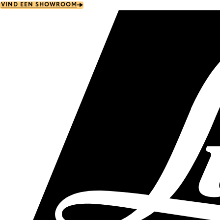
Skip
VIND EEN SHOWROOM
to
main
content