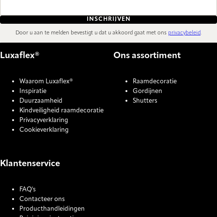
INSCHRIJVEN
Door u aan te melden bevestigt u dat u akkoord gaat met ons
privacybeleid
.
Luxaflex®
Ons assortiment
Waarom Luxaflex®
Raamdecoratie
Inspiratie
Gordijnen
Duurzaamheid
Shutters
Kindveiligheid raamdecoratie
Privacyverklaring
Cookieverklaring
Klantenservice
FAQ's
Contacteer ons
Producthandleidingen