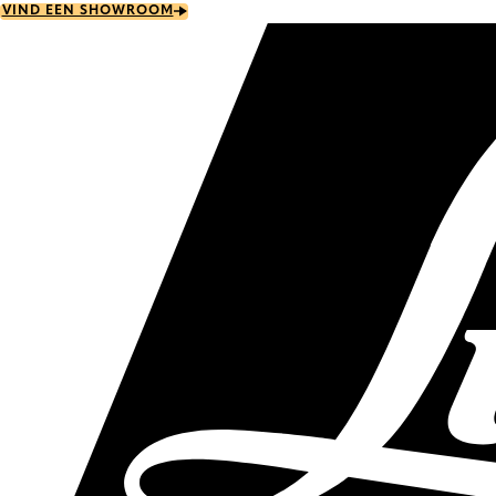
Skip
VIND EEN SHOWROOM
to
main
content