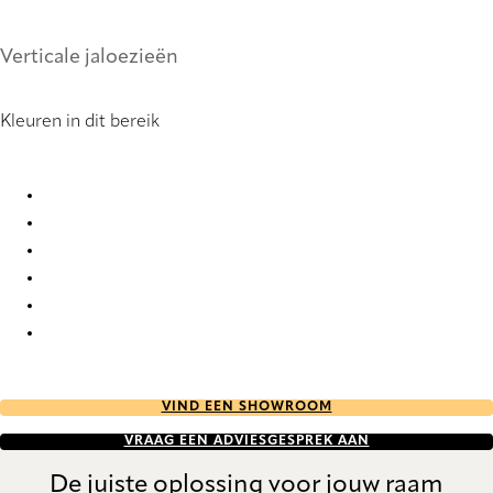
Verticale jaloezieën
Kleuren in dit bereik
Ribe Re-Life 2869 Vertical Blind
Ribe Re-Life 2871 Vertical Blind
Ribe Re-Life 2873 Vertical Blind
Ribe Re-Life 2874 Vertical Blind
Ribe Re-Life 2876 Vertical Blind
Ribe Re-Life 2877 Vertical Blind
VIND EEN SHOWROOM
VRAAG EEN ADVIESGESPREK AAN
De juiste oplossing voor jouw raam