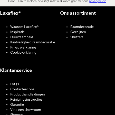
Door u aan te melden bevestigt u dat u akkoord gaat met ons
privacybeleid
.
Luxaflex®
Ons assortiment
Waarom Luxaflex®
Raamdecoratie
Inspiratie
Gordijnen
Duurzaamheid
Shutters
Kindveiligheid raamdecoratie
Privacyverklaring
Cookieverklaring
Klantenservice
FAQ's
Contacteer ons
Producthandleidingen
Reinigingsinstructies
Garantie
Vind een showroom