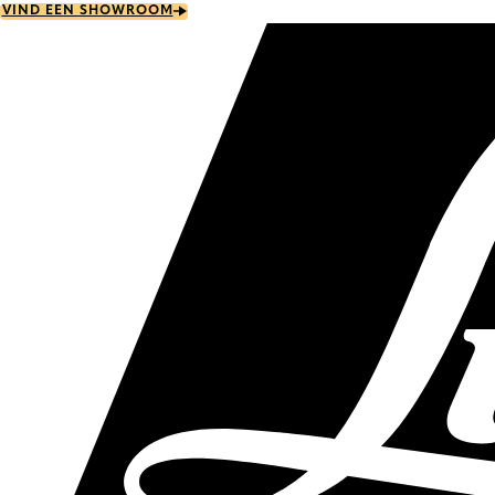
Skip
VIND EEN SHOWROOM
to
main
content