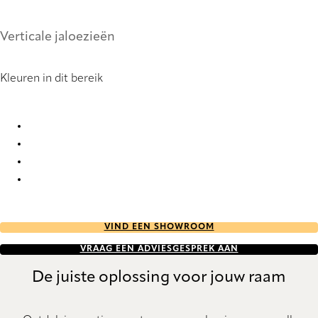
Verticale jaloezieën
Kleuren in dit bereik
Pure Sense Duo 9010 Vertical Blind
Pure Sense Duo 9011 Vertical Blind
Pure Sense Duo 9014 Vertical Blind
Pure Sense Duo 9015 Vertical Blind
VIND EEN SHOWROOM
VRAAG EEN ADVIESGESPREK AAN
De juiste oplossing voor jouw raam