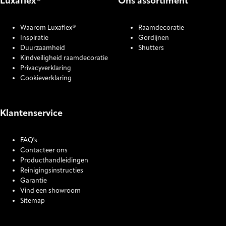
Luxaflex®
Ons assortiment
Waarom Luxaflex®
Raamdecoratie
Inspiratie
Gordijnen
Duurzaamheid
Shutters
Kindveiligheid raamdecoratie
Privacyverklaring
Cookieverklaring
Klantenservice
FAQ's
Contacteer ons
Producthandleidingen
Reinigingsinstructies
Garantie
Vind een showroom
Sitemap
COOKIE SETTINGS