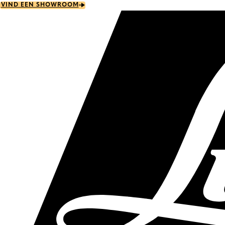
Skip
VIND EEN SHOWROOM
to
main
content