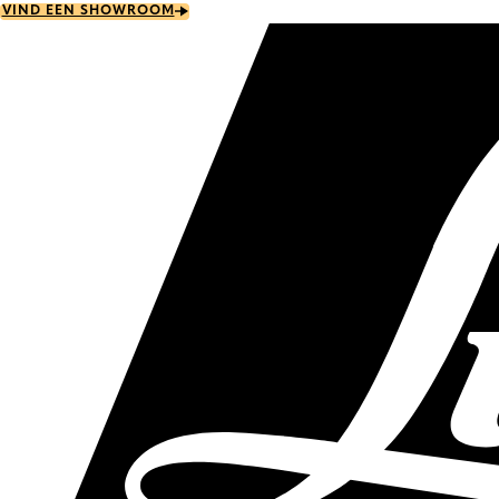
Skip
VIND EEN SHOWROOM
to
main
content