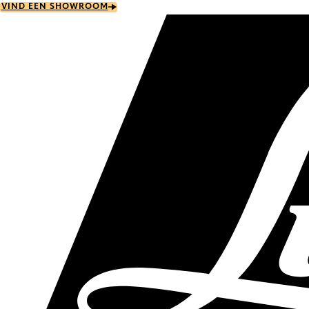
Skip
VIND EEN SHOWROOM
to
main
content