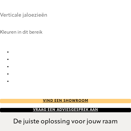
Verticale jaloezieën
Kleuren in dit bereik
Poladium 6644 Vertical Blind
Poladium 6645 Vertical Blind
Poladium 6646 Vertical Blind
Poladium 9192 Vertical Blind
Poladium 9193 Vertical Blind
VIND EEN SHOWROOM
VRAAG EEN ADVIESGESPREK AAN
De juiste oplossing voor jouw raam