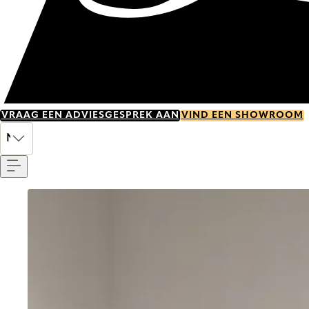
VRAAG EEN ADVIESGESPREK AAN
VIND EEN SHOWROOM
Menu
NL
Go to item 0