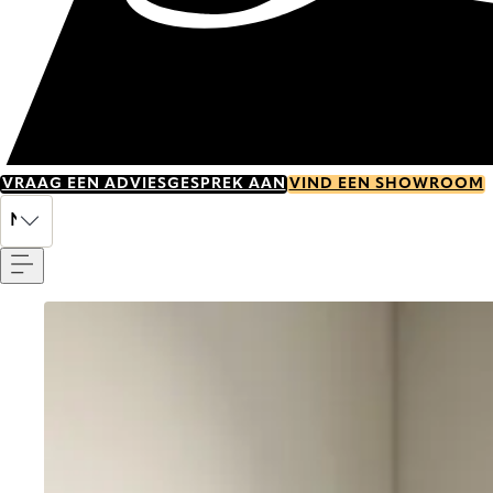
VRAAG EEN ADVIESGESPREK AAN
VIND EEN SHOWROOM
Menu
NL
Go to item 0