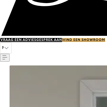
VRAAG EEN ADVIESGESPREK AAN
VIND EEN SHOWROOM
Menu
NL
Go to item 0